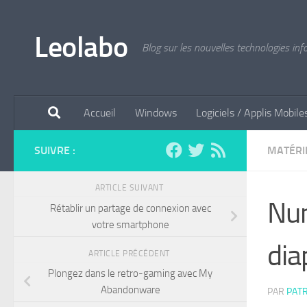
Au dessous du contenu
Leolabo
Blog sur les nouvelles technologies in
Accueil
Windows
Logiciels / Applis Mobile
SUIVRE :
MATÉRI
ARTICLE SUIVANT
Num
Rétablir un partage de connexion avec
votre smartphone
dia
ARTICLE PRÉCÉDENT
Plongez dans le retro-gaming avec My
Abandonware
PAR
PATR