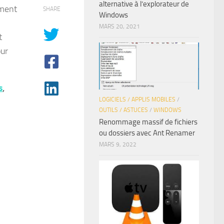
alternative à l’explorateur de
ement
SHARE
Windows
MARS 20, 2021
t
our
s
,
LOGICIELS / APPLIS MOBILES
/
OUTILS / ASTUCES
/
WINDOWS
Renommage massif de fichiers
ou dossiers avec Ant Renamer
MARS 9, 2022