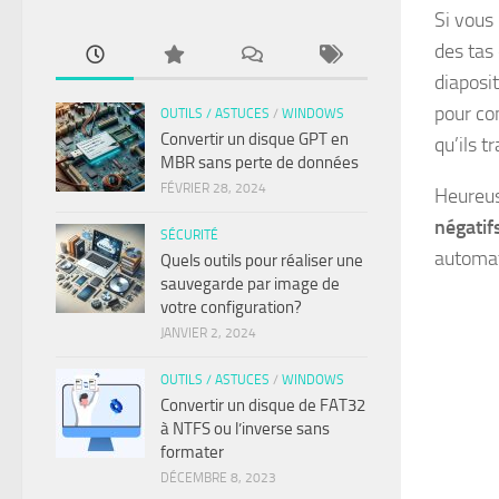
Si vous
des tas
diaposit
pour con
OUTILS / ASTUCES
/
WINDOWS
Convertir un disque GPT en
qu’ils 
MBR sans perte de données
FÉVRIER 28, 2024
Heureus
négatifs
SÉCURITÉ
automat
Quels outils pour réaliser une
sauvegarde par image de
votre configuration?
JANVIER 2, 2024
OUTILS / ASTUCES
/
WINDOWS
Convertir un disque de FAT32
à NTFS ou l’inverse sans
formater
DÉCEMBRE 8, 2023