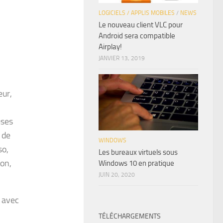
LOGICIELS / APPLIS MOBILES
/
NEWS
Le nouveau client VLC pour
Android sera compatible
Airplay!
JANVIER 13, 2019
eur,
uses
 de
WINDOWS
so,
Les bureaux virtuels sous
ion,
Windows 10 en pratique
JUIN 20, 2020
, avec
TÉLÉCHARGEMENTS