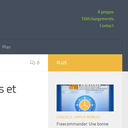
A propos
Téléchargements
Contact
Plan
0
PLUS
s et
LOGICIELS / APPLIS MOBILES
Freecommander: Une bonne