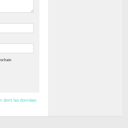
rochain
çon dont les données