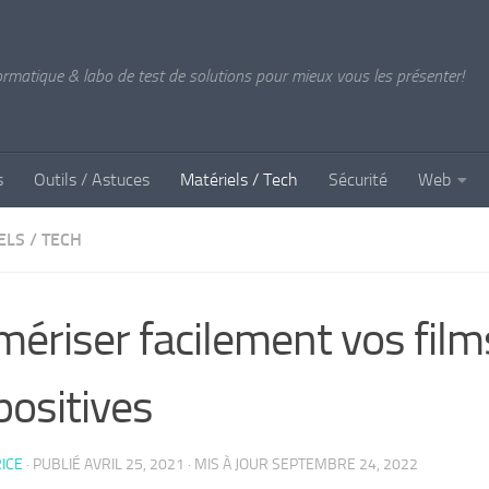
formatique & labo de test de solutions pour mieux vous les présenter!
s
Outils / Astuces
Matériels / Tech
Sécurité
Web
ELS / TECH
ériser facilement vos film
positives
ICE
· PUBLIÉ
AVRIL 25, 2021
· MIS À JOUR
SEPTEMBRE 24, 2022