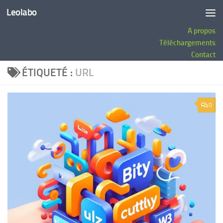
Leolabo
Au dessous du contenu
A propos
Téléchargements
Contact
ÉTIQUETÉ :
URL
0